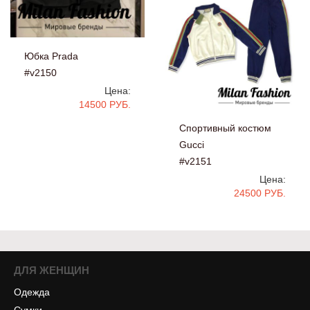
Юбка Prada
#v2150
Цена:
14500 РУБ.
Спортивный костюм
Gucci
#v2151
Цена:
24500 РУБ.
ДЛЯ ЖЕНЩИН
Одежда