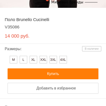
Поло Brunello Cucinelli
V35086
14 000
руб.
Размеры:
В наличии
M
L
XL
XXL
3XL
4XL
Купить
Добавить в избранное