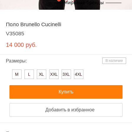
Поло Brunello Cucinelli
V35085
14 000
руб.
Размеры:
В наличии
M
L
XL
XXL
3XL
4XL
Купить
Добавить в избранное