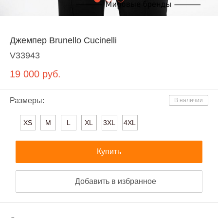
Джемпер Brunello Cucinelli
V33943
19 000
руб.
Размеры:
В наличии
XS
M
L
XL
3XL
4XL
Купить
Добавить в избранное