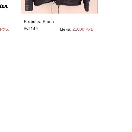
Ветровка Prada
#v2149
 РУБ.
Цена:
21000 РУБ.