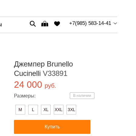
+7(985) 583-14-41
Ы
Джемпер Brunello
Cucinelli
V33891
24 000
руб.
Размеры:
В наличии
M
L
XL
XXL
3XL
Купить