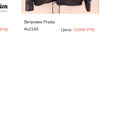
Ветровка Prada
#v2149
 РУБ.
Цена:
21000 РУБ.