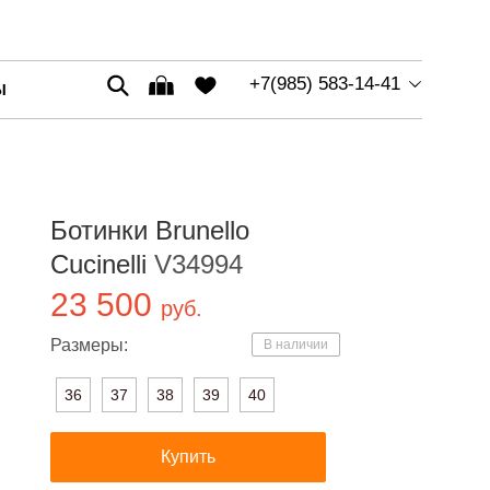
+7(985) 583-14-41
Ы
Ботинки Brunello
Cucinelli
V34994
23 500
руб.
Размеры:
В наличии
36
37
38
39
40
Купить