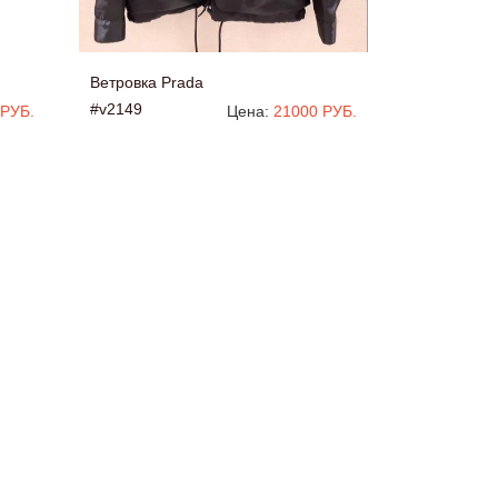
Ветровка Prada
#v2149
 РУБ.
Цена:
21000 РУБ.