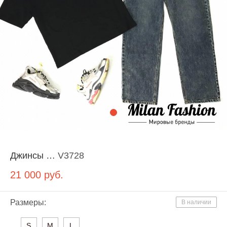
Джинсы …
V3728
21 000
руб.
Размеры:
В наличии
S
M
L