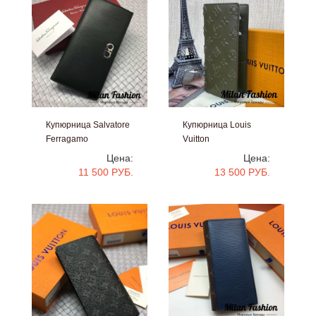
Купюрница Salvatore
Купюрница Louis
Ferragamo
Vuitton
#bb486
#an-0123
Цена:
Цена:
11 500 РУБ.
13 500 РУБ.