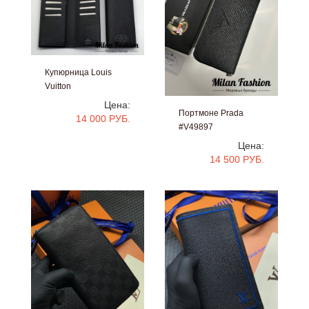
Купюрница Louis
Vuitton
#v0115
Цена:
Портмоне Prada
14 000 РУБ.
#V49897
Цена:
14 500 РУБ.