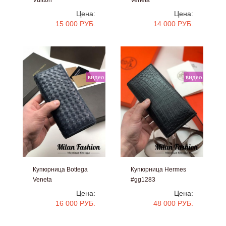
#gg1634
#V43219
Цена:
Цена:
15 000 РУБ.
14 000 РУБ.
видео
видео
Купюрница Bottega
Купюрница Hermes
Veneta
#gg1283
#gg1307
Цена:
Цена:
16 000 РУБ.
48 000 РУБ.