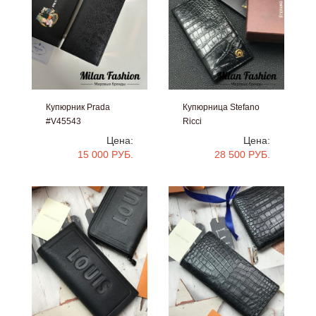
Купюрник Prada
Купюрница Stefano
#V45543
Ricci
#bb1640
Цена:
Цена:
15 000 РУБ.
28 500 РУБ.